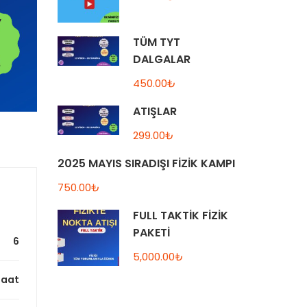
TÜM TYT
DALGALAR
450.00₺
ATIŞLAR
299.00₺
2025 MAYIS SIRADIŞI FİZİK KAMPI
750.00₺
FULL TAKTİK FİZİK
PAKETİ
6
5,000.00₺
saat