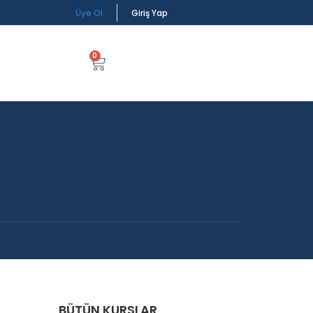
Üye Ol
Giriş Yap
0
BÜTÜN KURSLAR