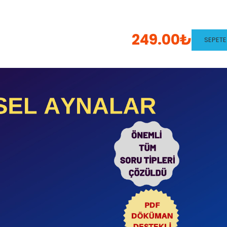
249.00₺
SEPETE