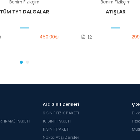
Benim Fizikçim
Benim Fizikçim
TÜM TYT DALGALAR
ATIŞLAR
450.00₺
299
3
12
Ara Sınıf Dersleri
Çok
9.SINIF FİZİK PAKETİ
Dikk
TIRMA) PAKETİ
10.SINIF PAKETİ
Fizi
11.SINIF PAKETİ
Mutl
Nokta Atışı Dersler