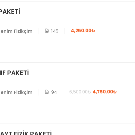
PAKETİ
4,250.00₺
149
Benim Fizikçim
NIF PAKETİ
6,500.00₺
4,750.00₺
94
Benim Fizikçim
AYT FİZİK PAKETİ