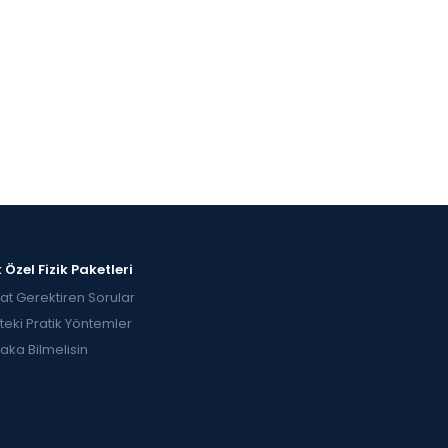
 Özel Fizik Paketleri
at Gerektiren Sorular
kteki Pratik Yöntemler
aka Bilmelisin