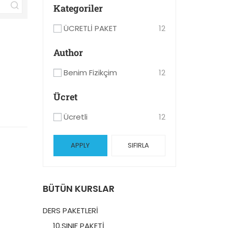
Kategoriler
ÜCRETLİ PAKET
12
Author
Benim Fizikçim
12
Ücret
Ücretli
12
APPLY
SIFIRLA
BÜTÜN KURSLAR
DERS PAKETLERİ
10.SINIF PAKETİ