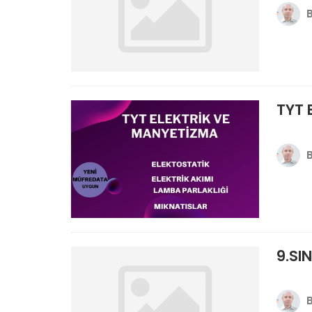
TYT 
9.SIN