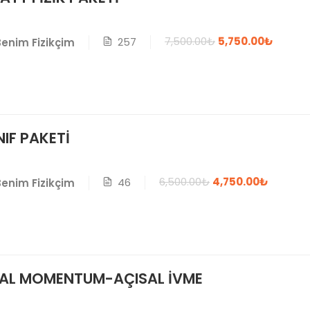
7,500.00₺
5,750.00₺
257
Benim Fizikçim
NIF PAKETİ
6,500.00₺
4,750.00₺
46
Benim Fizikçim
AL MOMENTUM-AÇISAL İVME