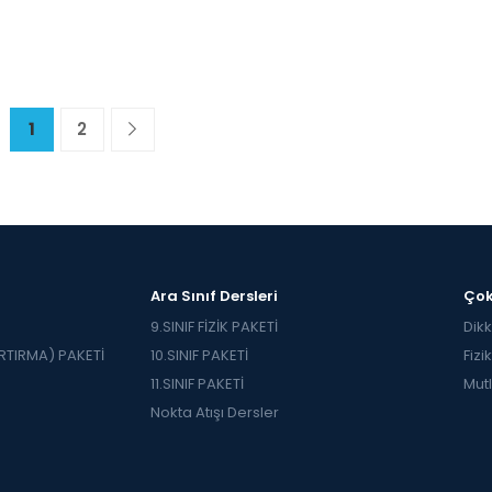
1
2
Ara Sınıf Dersleri
Çok
9.SINIF FİZİK PAKETİ
Dikk
TIRMA) PAKETİ
10.SINIF PAKETİ
Fizi
11.SINIF PAKETİ
Mutl
Nokta Atışı Dersler