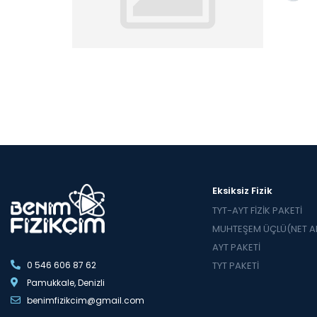
Eksiksiz Fizik
TYT-AYT FİZİK PAKETİ
MUHTEŞEM ÜÇLÜ(NET AR
AYT PAKETİ
0 546 606 87 62
TYT PAKETİ
Pamukkale, Denizli
benimfizikcim@gmail.com