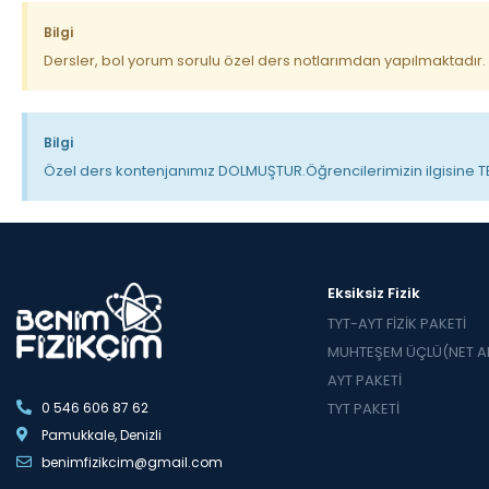
Bilgi
Dersler, bol yorum sorulu özel ders notlarımdan yapılmaktadır.
Bilgi
Özel ders kontenjanımız DOLMUŞTUR.Öğrencilerimizin ilgisine 
Eksiksiz Fizik
TYT-AYT FİZİK PAKETİ
MUHTEŞEM ÜÇLÜ(NET AR
AYT PAKETİ
0 546 606 87 62
TYT PAKETİ
Pamukkale, Denizli
benimfizikcim@gmail.com