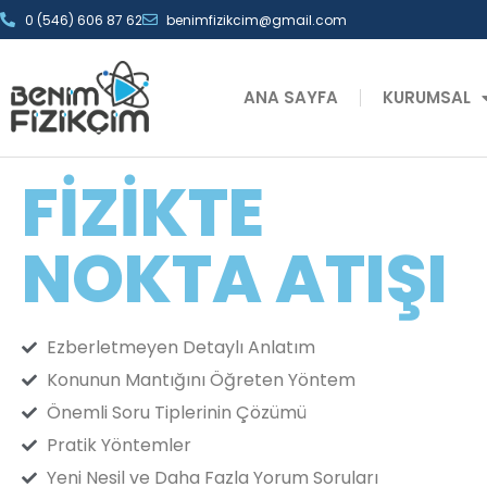
0 (546) 606 87 62
benimfizikcim@gmail.com
ANA SAYFA
KURUMSAL
FIZIKTE
NOKTA ATIŞI
Ezberletmeyen Detaylı Anlatım
Konunun Mantığını Öğreten Yöntem
Önemli Soru Tiplerinin Çözümü
Pratik Yöntemler
Yeni Nesil ve Daha Fazla Yorum Soruları