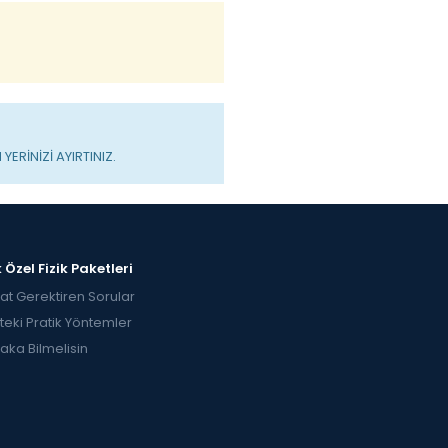
ERİNİZİ AYIRTINIZ.
 Özel Fizik Paketleri
at Gerektiren Sorular
kteki Pratik Yöntemler
aka Bilmelisin