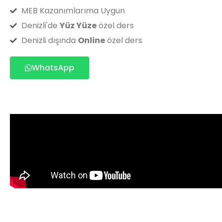
MEB Kazanımlarıma Uygun
Denizli'de
Yüz Yüze
özel ders
Denizli dışında
Online
özel ders
WhatsApp