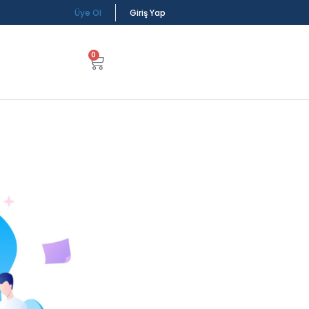
Üye Ol
Giriş Yap
0