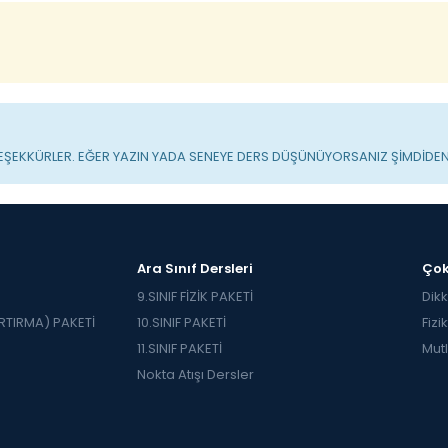
TEŞEKKÜRLER. EĞER YAZIN YADA SENEYE DERS DÜŞÜNÜYORSANIZ ŞİMDİDEN Y
Ara Sınıf Dersleri
Çok
9.SINIF FİZİK PAKETİ
Dikk
TIRMA) PAKETİ
10.SINIF PAKETİ
Fizi
11.SINIF PAKETİ
Mutl
Nokta Atışı Dersler