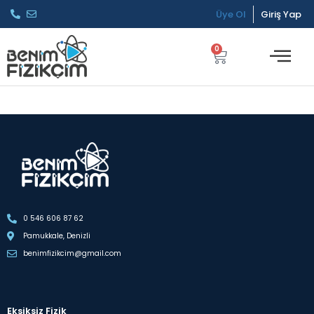
Üye Ol
Giriş Yap
0
0 546 606 87 62
Pamukkale, Denizli
benimfizikcim@gmail.com
Eksiksiz Fizik