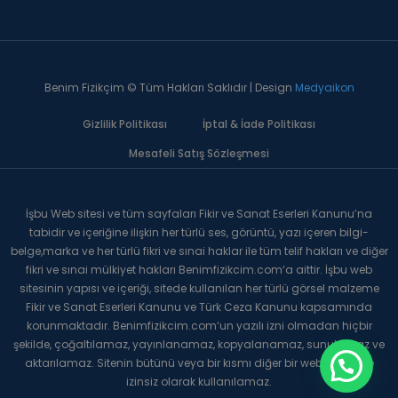
Benim Fizikçim © Tüm Hakları Saklıdır | Design
Medyaikon
Gizlilik Politikası
İptal & İade Politikası
Mesafeli Satış Sözleşmesi
İşbu Web sitesi ve tüm sayfaları Fikir ve Sanat Eserleri Kanunu’na
tabidir ve içeriğine ilişkin her türlü ses, görüntü, yazı içeren bilgi-
belge,marka ve her türlü fikri ve sınai haklar ile tüm telif hakları ve diğer
fikri ve sınai mülkiyet hakları Benimfizikcim.com‘a aittir. İşbu web
sitesinin yapısı ve içeriği, sitede kullanılan her türlü görsel malzeme
Fikir ve Sanat Eserleri Kanunu ve Türk Ceza Kanunu kapsamında
korunmaktadır. Benimfizikcim.com‘un yazılı izni olmadan hiçbir
şekilde, çoğaltılamaz, yayınlanamaz, kopyalanamaz, sunulamaz ve
aktarılamaz. Sitenin bütünü veya bir kısmı diğer bir web sitesinde
izinsiz olarak kullanılamaz.